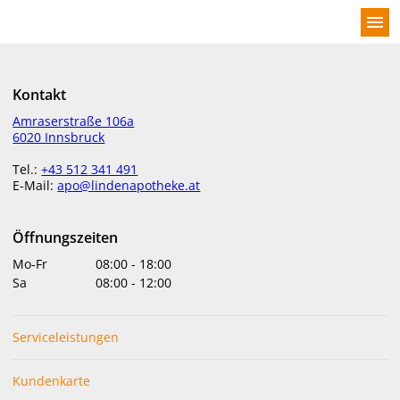
menu
Kontakt
Willkommen bei der Lindenapotheke
Amraserstraße 106a
6020 Innsbruck
Tel.:
+43 512 341 491
E-Mail:
apo@lindenapotheke.at
Willkommen in der Lindenapotheke
Öffnungszeiten
Mo-Fr
08:00
-
18:00
Sa
08:00
-
12:00
Serviceleistungen
Kundenkarte